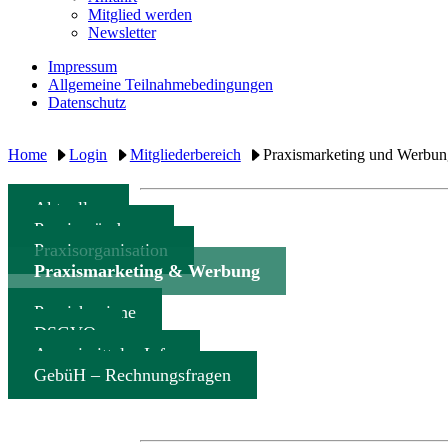
Mitglied werden
Newsletter
Impressum
Allgemeine Teilnahmebedingungen
Datenschutz
Home
Login
Mitgliederbereich
Praxismarketing und Werbu
Aktuelles
Praxisgründung
Praxisorganisation
Praxismarketing & Werbung
Praxishygiene
DSGVO
Arzneimittel – Info
GebüH – Rechnungsfragen