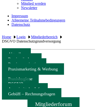
Mitglied werden
Newsletter
Impressum
Allgemeine Teilnahmebedingungen
Datenschutz
Home
Login
Mitgliederbereich
DSGVO Datenschutzgrundversorgung
Aktuelles
Praxisgründung
Praxisorganisation
Praxismarketing & Werbung
Praxishygiene
DSGVO
Arzneimittel – Info
GebüH – Rechnungsfragen
Mitgliederforum